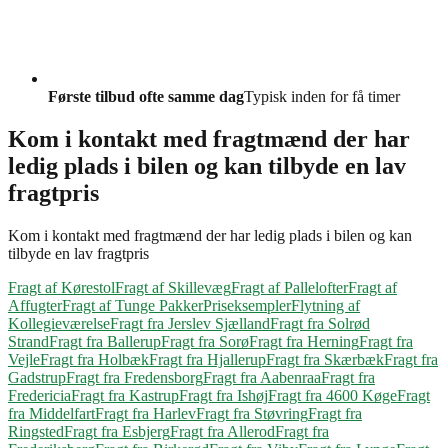
Første tilbud ofte samme dag
Typisk inden for få timer
Kom i kontakt med fragtmænd der har
ledig plads i bilen og kan tilbyde en lav
fragtpris
Kom i kontakt med fragtmænd der har ledig plads i bilen og kan
tilbyde en lav fragtpris
Fragt af Kørestol
Fragt af Skillevæg
Fragt af Pallelofter
Fragt af
Affugter
Fragt af Tunge Pakker
Priseksempler
Flytning af
Kollegieværelse
Fragt fra Jerslev Sjælland
Fragt fra Solrød
Strand
Fragt fra Ballerup
Fragt fra Sorø
Fragt fra Herning
Fragt fra
Vejle
Fragt fra Holbæk
Fragt fra Hjallerup
Fragt fra Skærbæk
Fragt fra
Gadstrup
Fragt fra Fredensborg
Fragt fra Aabenraa
Fragt fra
Fredericia
Fragt fra Kastrup
Fragt fra Ishøj
Fragt fra 4600 Køge
Fragt
fra Middelfart
Fragt fra Harlev
Fragt fra Støvring
Fragt fra
Ringsted
Fragt fra Esbjerg
Fragt fra Allerod
Fragt fra