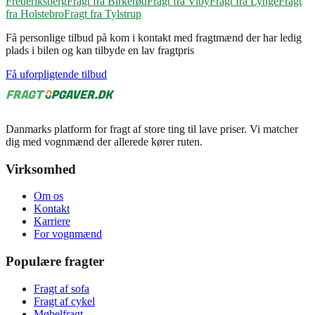
Frederiksberg
Fragt fra Birkerød
Fragt fra Viby
Fragt fra Lynge
Fragt
fra Holstebro
Fragt fra Tylstrup
Få personlige tilbud på kom i kontakt med fragtmænd der har ledig
plads i bilen og kan tilbyde en lav fragtpris
Få uforpligtende tilbud
Danmarks platform for fragt af store ting til lave priser. Vi matcher
dig med vognmænd der allerede kører ruten.
Virksomhed
Om os
Kontakt
Karriere
For vognmænd
Populære fragter
Fragt af sofa
Fragt af cykel
Møbelfragt