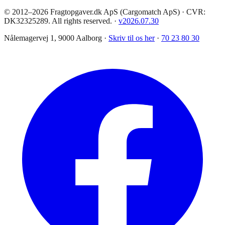
© 2012–2026 Fragtopgaver.dk ApS (Cargomatch ApS) · CVR:
DK32325289. All rights reserved.
·
v
2026.07.30
Nålemagervej 1, 9000 Aalborg ·
Skriv til os her
·
70 23 80 30