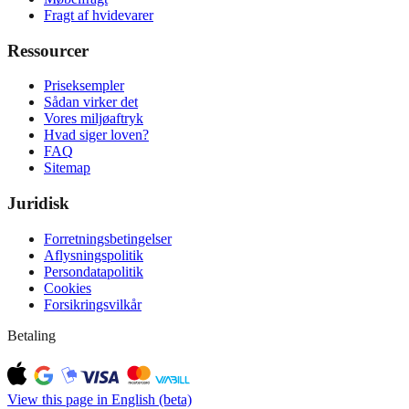
Fragt af hvidevarer
Ressourcer
Priseksempler
Sådan virker det
Vores miljøaftryk
Hvad siger loven?
FAQ
Sitemap
Juridisk
Forretningsbetingelser
Aflysningspolitik
Persondatapolitik
Cookies
Forsikringsvilkår
Betaling
View this page in English (beta)